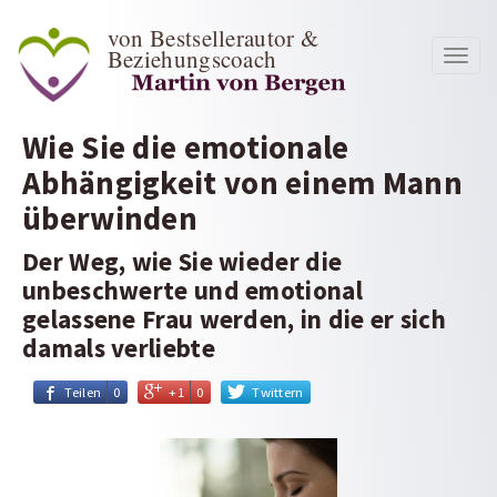
von Bestsellerautor &
Beziehungscoach
Toggl
navig
Wie Sie die emotionale
Abhängigkeit von einem Mann
überwinden
Der Weg, wie Sie wieder die
unbeschwerte und emotional
gelassene Frau werden, in die er sich
damals verliebte
Teilen
0
+1
0
Twittern