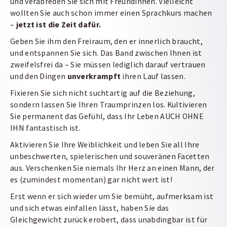
und verabreden Sie sich mit Freundinnen. Vielleicht
wollten Sie auch schon immer einen Sprachkurs machen
–
jetzt ist die Zeit dafür.
Geben Sie ihm den Freiraum, den er innerlich braucht,
und entspannen Sie sich. Das Band zwischen Ihnen ist
zweifelsfrei da – Sie müssen lediglich darauf vertrauen
und den Dingen
unverkrampft
ihren Lauf lassen.
Fixieren Sie sich nicht suchtartig auf die Beziehung,
sondern lassen Sie Ihren Traumprinzen los. Kultivieren
Sie permanent das Gefühl, dass Ihr Leben AUCH OHNE
IHN fantastisch ist.
Aktivieren Sie Ihre Weiblichkeit und leben Sie all Ihre
unbeschwerten, spielerischen und souveränen Facetten
aus. Verschenken Sie niemals Ihr Herz an einen Mann, der
es (zumindest momentan) gar nicht wert ist!
Erst wenn er sich wieder um Sie bemüht, aufmerksam ist
und sich etwas einfallen lässt, haben Sie das
Gleichgewicht zurück erobert, dass unabdingbar ist für