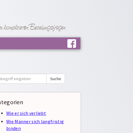
 komplizierten Beziehungsfragen
e
Suche
ategorien
Wie er sich verliebt
Wie Männer sich langfristig
binden