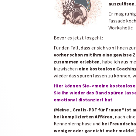
auszulösen
Er mag ruhig
Fassade koch
Workaholic.
Bevor es jetzt losgeht:
Für den Fall, dass er sich von Ihnen z
vorher schon mit ihm eine gewisse Z
zusammen erlebten
, habe ich aus m
inzwischen
eine kostenlose Coachin
wieder das spüren lassen zu können, 
Hier können Sie–>meine kostenlose 
Sie ihn wieder das Band spüren lasse
emotional distanziert hat
(
Meine „Gratis-PDF für Frauen“ ist 
bei komplizierten Affären
, nach ein
Kennenlernphase und
bei Freundscha
weniger oder gar nicht mehr melde
t