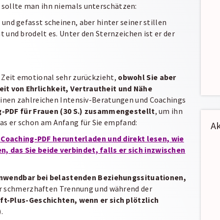
, sollte man ihn niemals unterschätzen:
 und gefasst scheinen, aber hinter seiner stillen
t und brodelt es. Unter den Sternzeichen ist er der
ur Zeit emotional sehr zurückzieht,
obwohl
Sie aber
eit von Ehrlichkeit, Vertrautheit und Nähe
einen zahlreichen Intensiv-Beratungen und Coachings
g-PDF für Frauen (30 S.) zusammengestellt
, um ihn
was er schon am Anfang für Sie empfand:
Ak
Coaching-PDF herunterladen und direkt lesen, wie
n, das Sie beide verbindet, falls er sich inzwischen
anwendbar bei
belastenden Beziehungssituationen,
er schmerzhaften Trennung und während der
ft-Plus-Geschichten, wenn er sich plötzlich
).