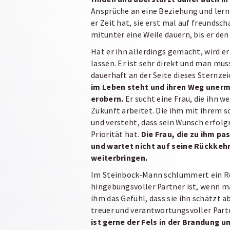
Ansprüche an eine Beziehung und lern
er Zeit hat, sie erst mal auf freundsc
mitunter eine Weile dauern, bis er den
Hat er ihn allerdings gemacht, wird er
lassen. Er ist sehr direkt und man m
dauerhaft an der Seite dieses Sternze
im Leben steht und ihren Weg unermü
erobern.
Er sucht eine Frau, die ihn w
Zukunft arbeitet. Die ihm mit ihrem 
und versteht, dass sein Wunsch erfolg
Priorität hat.
Die Frau, die zu ihm pa
und wartet nicht auf seine Rückkehr, 
weiterbringen.
Im Steinbock-Mann schlummert ein Rom
hingebungsvoller Partner ist, wenn m
ihm das Gefühl, dass sie ihn schätzt ab
treuer und verantwortungsvoller Part
ist gerne der Fels in der Brandung u