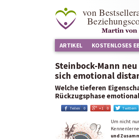
von Bestseller
Beziehungsc
ARTIKEL
KOSTENLOSES E
Steinbock-Mann neu 
sich emotional dista
Welche tieferen Eigenscha
Rückzugsphase emotional 
Teilen
0
+1
0
Twittern
Um nicht nu
Kennenlernen
und Zusamm