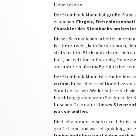
Liebe Leserin,
Der Steinbock-Mann hat große Pläne u
erreichen.
Ehrgeiz, Entschlossenheit
Charakter des Steinbocks am beste
Dieses Sternzeichen arbeitet unermüdl
ist ihm zu weit, kein Berg zu hoch, den
stets fest im Blick und erlaubt sich n
hat”, beseelt ihn vollständig. Seine a
unterstützen ihn maßgeblich bei sei
Der Steinbock-Mann ist sehr bodenst
zu ihm.
Er ist eher traditionell veranl
Spontanität vor. Weder hält er sich vie
beachten, gerade wenn Sie ihn in der
falschen Orte dafür. D
ieses Sternzeic
was sie wollen.
Die Liebe nimmt er sehr ernst. Er ist 
große Liebe und wartet geduldig, bis e
finden und überstürzt daher auch in