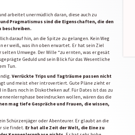
nd arbeitet unermüdlich daran, diese auch zu
 und Pragmatismus sind die Eigenschaften, die den
n beschreiben.
ich darauf hin, an die Spitze zu gelangen. Kein Weg
n er weiß, was ihn oben erwartet. Er hat sein Ziel
ur selten Umwege. Der Wille “zu ernten, was er gesät
usgeprägte Geduld und sein Blick für das Wesentliche
nem Tun.
ändig.
Verrückte Trips und Tagträume passen nicht
agt und meist eher introvertiert. Gute Pläne zieht er
l in Bars noch in Diskotheken auf. Für Dates ist das zu
 Kennenlernphase beeindrucken wollen, wären das die
hen mag tiefe Gespräche und Frauen, die wissen,
kein Schürzenjäger oder Abenteurer. Er glaubt an die
r sie findet.
Er hat alle Zeit der Welt, die Eine zu
 der Kennenlernphase nichts.
Er hat sehr hohe