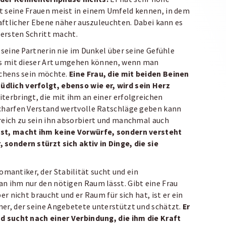
t seine Frauen meist in einem Umfeld kennen, in dem
haftlicher Ebene näher auszuleuchten. Dabei kann es
 ersten Schritt macht.
 seine Partnerin nie im Dunkel über seine Gefühle
uss mit dieser Art umgehen können, wenn man
ichens sein möchte.
Eine Frau, die mit beiden Beinen
dlich verfolgt, ebenso wie er, wird sein Herz
eiterbringt, die mit ihm an einer erfolgreichen
scharfen Verstand wertvolle Ratschläge geben kann
reich zu sein ihn absorbiert und manchmal auch
sst, macht ihm keine Vorwürfe, sondern versteht
sondern stürzt sich aktiv in Dinge, die sie
antiker, der Stabilität sucht und ein
an ihm nur den nötigen Raum lässt. Gibt eine Frau
er nicht braucht und er Raum für sich hat, ist er ein
ner, der seine Angebetete unterstützt und schätzt.
Er
nd sucht nach einer Verbindung, die ihm die Kraft