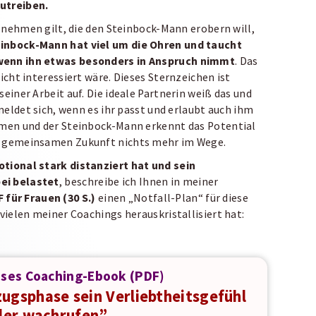
zutreiben.
zu nehmen gilt, die den Steinbock-Mann erobern will,
einbock-Mann hat viel um die Ohren und taucht
 wenn ihn etwas besonders in Anspruch nimmt
. Das
nicht interessiert wäre. Dieses Sternzeichen ist
seiner Arbeit auf. Die ideale Partnerin weiß das und
 meldet sich, wenn es ihr passt und erlaubt auch ihm
ommen und der Steinbock-Mann erkennt das Potential
er gemeinsamen Zukunft nichts mehr im Wege.
otional stark distanziert hat und sein
ei belastet
, beschreibe ich Ihnen in meiner
für Frauen (30 S.)
einen „Notfall-Plan“ für diese
 vielen meiner Coachings herauskristallisiert hat:
oses Coaching-Ebook (PDF)
zugsphase sein Verliebtheitsgefühl
der wachrufen”