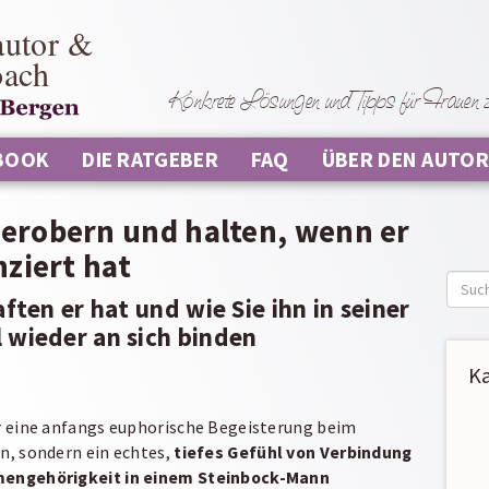
autor &
oach
Konkrete Lösungen und Tipps für Frauen zu
BOOK
DIE RATGEBER
FAQ
ÜBER DEN AUTOR
erobern und halten, wenn er
nziert hat
Such
ften er hat und wie Sie ihn in seiner
nach:
wieder an sich binden
K
r eine anfangs euphorische Begeisterung beim
, sondern ein echtes,
tiefes Gefühl von Verbindung
engehörigkeit in einem Steinbock-Mann