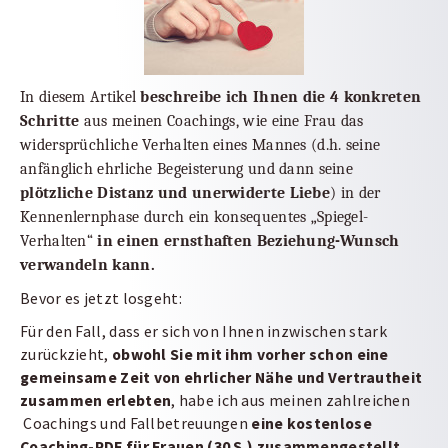
In diesem Artikel
beschreibe ich Ihnen
die 4 konkreten
Schritte
aus meinen Coachings, wie eine Frau das
widersprüchliche Verhalten eines Mannes (d.h. seine
anfänglich ehrliche Begeisterung und dann seine
plötzliche Distanz und unerwiderte Liebe
) in der
Kennenlernphase durch ein konsequentes „Spiegel-
Verhalten“
in einen ernsthaften Beziehung-Wunsch
verwandeln kann.
Bevor es jetzt losgeht:
Für den Fall, dass er sich von Ihnen inzwischen stark
zurückzieht,
obwohl
Sie mit ihm vorher schon eine
gemeinsame Zeit von ehrlicher Nähe und Vertrautheit
zusammen erlebten
, habe ich aus meinen zahlreichen
Coachings und Fallbetreuungen
eine kostenlose
Coaching-PDF für Frauen (30 S.) zusammengestellt
,