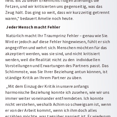
heiß. Bis zu dieser Erkenntnis flogen allerdings die
Fetzen, und wir kritisierten uns gegenseitig, was das
Zeug hält. Das ging so weit, dass wir kurzzeitig getrennt
waren,“ bedauert Amelie noch heute.
Jeder Mensch macht Fehler
Natürlich macht Ihr Traumprinz Fehler – genau wie Sie.
Wird er jedoch auf diese Fehler hingewiesen, fühlt er sich
angegriffen und wehrt sich. Menschen möchten für das
akzeptiert werden, was sie sind, und nicht kritisiert
werden, weil die Realität nicht zu den individuellen
Vorstellungen und Erwartungen des Partners passt. Das
Schlimmste, was Sie Ihrer Beziehung antun können, ist
ständige Kritik an Ihrem Partner zu üben.
„Mit dem Einzug der Kritik in unsere anfangs
harmonische Beziehung konnte ich zusehen, wie wir uns
immer weiter voneinander entfremdeten. Ich konnte
nicht verstehen, weshalb Achim so schweigsam ist, wenn
er von der Arbeit kommt, wenn ich ihm doch alles
erzählen möchte, was tagsüber passiert ist. Er wiederum