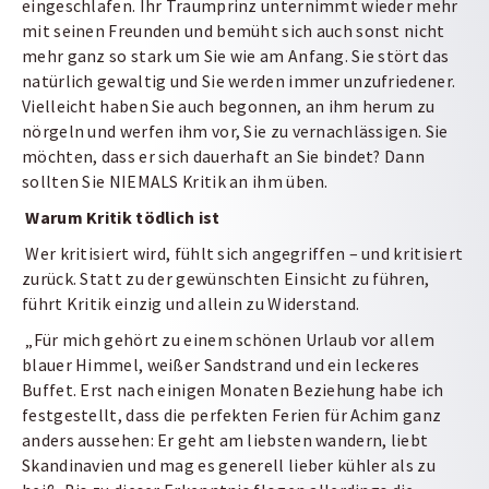
eingeschlafen. Ihr Traumprinz unternimmt wieder mehr
mit seinen Freunden und bemüht sich auch sonst nicht
mehr ganz so stark um Sie wie am Anfang. Sie stört das
natürlich gewaltig und Sie werden immer unzufriedener.
Vielleicht haben Sie auch begonnen, an ihm herum zu
nörgeln und werfen ihm vor, Sie zu vernachlässigen. Sie
möchten, dass er sich dauerhaft an Sie bindet? Dann
sollten Sie NIEMALS Kritik an ihm üben.
Warum Kritik tödlich ist
Wer kritisiert wird, fühlt sich angegriffen – und kritisiert
zurück. Statt zu der gewünschten Einsicht zu führen,
führt Kritik einzig und allein zu Widerstand.
„Für mich gehört zu einem schönen Urlaub vor allem
blauer Himmel, weißer Sandstrand und ein leckeres
Buffet. Erst nach einigen Monaten Beziehung habe ich
festgestellt, dass die perfekten Ferien für Achim ganz
anders aussehen: Er geht am liebsten wandern, liebt
Skandinavien und mag es generell lieber kühler als zu