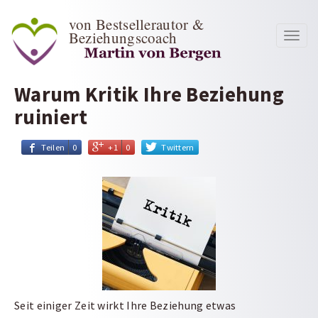
von Bestsellerautor &
Beziehungscoach
Toggl
navig
Warum Kritik Ihre Beziehung
ruiniert
Teilen
0
+1
0
Twittern
Seit einiger Zeit wirkt Ihre Beziehung etwas