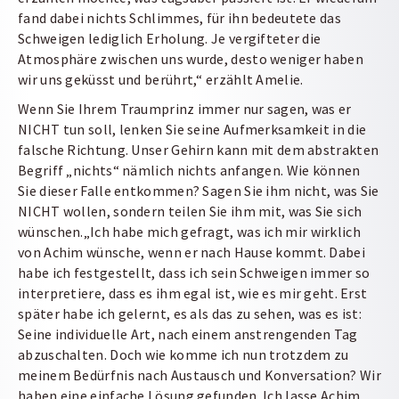
fand dabei nichts Schlimmes, für ihn bedeutete das
Schweigen lediglich Erholung. Je vergifteter die
Atmosphäre zwischen uns wurde, desto weniger haben
wir uns geküsst und berührt,“ erzählt Amelie.
Wenn Sie Ihrem Traumprinz immer nur sagen, was er
NICHT tun soll, lenken Sie seine Aufmerksamkeit in die
falsche Richtung. Unser Gehirn kann mit dem abstrakten
Begriff „nichts“ nämlich nichts anfangen. Wie können
Sie dieser Falle entkommen? Sagen Sie ihm nicht, was Sie
NICHT wollen, sondern teilen Sie ihm mit, was Sie sich
wünschen.
„Ich habe mich gefragt, was ich mir wirklich
von Achim wünsche, wenn er nach Hause kommt. Dabei
habe ich festgestellt, dass ich sein Schweigen immer so
interpretiere, dass es ihm egal ist, wie es mir geht. Erst
später habe ich gelernt, es als das zu sehen, was es ist:
Seine individuelle Art, nach einem anstrengenden Tag
abzuschalten. Doch wie komme ich nun trotzdem zu
meinem Bedürfnis nach Austausch und Konversation? Wir
haben eine einfache Lösung gefunden. Ich lasse Achim