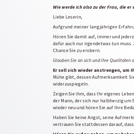
Wie werde ich also zu der Frau, die er w
Liebe Leserin,
Aufgrund meiner langjährigen Erfahru
Hören Sie damit auf, immer und jeder
dafür auch nur irgendetwas tun muss. 
Chance Sie zu erobern.
Glauben Sie an sich und ihre Qualitäten a
Er soll sich wieder anstrengen, um I
Mühe gibt, dessen Aufmerksamkeit Sie 
widerzuspiegeln.
Zeigen Sie ihm, dass Ihr eigenes Leben
der Mann, der sich nur halbherzig um
wieder neu und hören Sie auf Ihre Bedü
Haben Sie keine Angst, seine Aufmerk
vertrauen Sie stattdessen darauf, dass