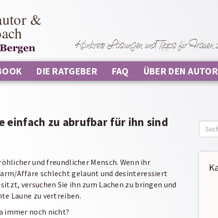
autor &
oach
Konkrete Lösungen und Tipps für Frauen zu
BOOK
DIE RATGEBER
FAQ
ÜBER DEN AUTOR
e einfach zu abrufbar für ihn sind
Such
nach:
 fröhlicher und freundlicher Mensch. Wenn ihr
K
rm/Affäre schlecht gelaunt und desinteressiert
sitzt, versuchen Sie ihn zum Lachen zu bringen und
hte Laune zu vertreiben.
a immer noch nicht?