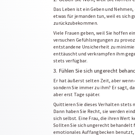
Das Leben ist ein Geben und Nehmen, d
etwas für jemanden tun, weil es sich g
zurückzubekommen.
Viele Frauen geben, weil Sie hoffen ein 
versuchen Gefühlsregungen zu provozi
entstandene Unsicherheit zu minimiere
enttäuscht und verkrampfen ihm gege
stets verfügbar.
3. Fühlen Sie sich ungerecht behan
Er hat äußerst selten Zeit, aber wenn
sondern Sie immer zu ihm? Er sagt, d
aber erst Tage später.
Quittieren Sie dieses Verhalten stet
Dann haben Sie Recht, sie werden eind
sich selbst. Eine Frau, die ihren Wert 
Sollten Sie sich ungerecht behandelt f
emotionales Auffangbecken benutzt, 