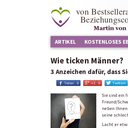
von Bestseller
Beziehungsc
ARTIKEL
KOSTENLOSES E
Wie ticken Männer?
3 Anzeichen dafür, dass Si
Teilen
0
+1
0
Twittern
Sie sind ein
Freund/Schwa
neben Ihnen 
seine schlec
Lacht er etw