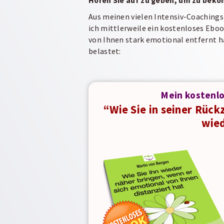
Hören Sie auf zu geben, um zu bek
Aus meinen vielen Intensiv-Coaching
ich mittlerweile ein kostenloses Ebook 
von Ihnen stark emotional entfernt ha
belastet:
Mein kostenl
“Wie Sie in seiner Rück
wie