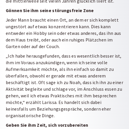
die mittlerweile seit vielen Jahren glücklich liiert ist.
Gönnen Sie ihm seine störungsfreie Zone
Jeder Mann braucht einen Ort, an dem er sich komplett
ungestört auf etwas konzentrieren kann. Dies kann
entweder ein Hobby sein oder etwas anderes, das ihn aus
dem Haus treibt, oder auch ein ruhiges Plätzchen im
Garten oder auf der Couch.
„Ich habe herausgefunden, dass es wesentlich besser ist,
ihm im Voraus anzukündigen, wenn ich seine volle
Aufmerksamkeit möchte, als ihn einfach so damit zu
überfallen, obwohl er gerade mit etwas anderem
beschäftigt ist. Oft sage ich zu Noah, dass ich ihn zu einer
Aktivität begleite und schlage vor, im Anschluss essen zu
gehen, weil ich etwas Praktisches mit ihm besprechen
möchte,“ erzählt Larissa. Es handelt sich dabei
keinesfalls um Beziehungsgespräche, sondern eher
organisatorische Dinge.
Geben Sie ihm Zeit, sich vorzubereiten