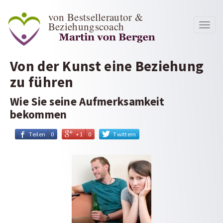
von Bestsellerautor &
Beziehungscoach
Toggl
navig
Von der Kunst eine Beziehung
zu führen
Wie Sie seine Aufmerksamkeit
bekommen
Teilen
0
+1
0
Twittern