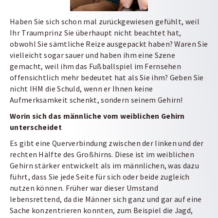
Haben Sie sich schon mal zurückgewiesen gefühlt, weil
Ihr Traumprinz Sie überhaupt nicht beachtet hat,
obwohl Sie sämtliche Reize ausgepackt haben? Waren Sie
vielleicht sogar sauer und haben ihm eine Szene
gemacht, weil ihm das Fußballspiel im Fernsehen
offensichtlich mehr bedeutet hat als Sie ihm? Geben Sie
nicht IHM die Schuld, wenn er Ihnen keine
Aufmerksamkeit schenkt, sondern seinem Gehirn!
Worin sich das männliche vom weiblichen Gehirn
unterscheidet
Es gibt eine Querverbindung zwischen der linken und der
rechten Hälfte des Großhirns. Diese ist im weiblichen
Gehirn stärker entwickelt als im männlichen, was dazu
führt, dass Sie jede Seite für sich oder beide zugleich
nutzen können. Früher war dieser Umstand
lebensrettend, da die Männer sich ganz und gar auf eine
Sache konzentrieren konnten, zum Beispiel die Jagd,