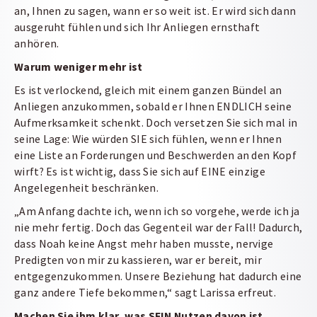
an, Ihnen zu sagen, wann er so weit ist. Er wird sich dann
ausgeruht fühlen und sich Ihr Anliegen ernsthaft
anhören.
Warum weniger mehr ist
Es ist verlockend, gleich mit einem ganzen Bündel an
Anliegen anzukommen, sobald er Ihnen ENDLICH seine
Aufmerksamkeit schenkt. Doch versetzen Sie sich mal in
seine Lage: Wie würden SIE sich fühlen, wenn er Ihnen
eine Liste an Forderungen und Beschwerden an den Kopf
wirft? Es ist wichtig, dass Sie sich auf EINE einzige
Angelegenheit beschränken.
„Am Anfang dachte ich, wenn ich so vorgehe, werde ich ja
nie mehr fertig. Doch das Gegenteil war der Fall! Dadurch,
dass Noah keine Angst mehr haben musste, nervige
Predigten von mir zu kassieren, war er bereit, mir
entgegenzukommen. Unsere Beziehung hat dadurch eine
ganz andere Tiefe bekommen,“ sagt Larissa erfreut.
Machen Sie ihm klar, was SEIN Nutzen davon ist