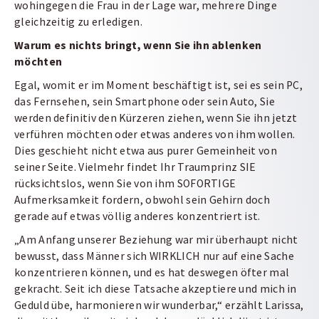
wohingegen die Frau in der Lage war, mehrere Dinge
gleichzeitig zu erledigen.
Warum es nichts bringt, wenn Sie ihn ablenken
möchten
Egal, womit er im Moment beschäftigt ist, sei es sein PC,
das Fernsehen, sein Smartphone oder sein Auto, Sie
werden definitiv den Kürzeren ziehen, wenn Sie ihn jetzt
verführen möchten oder etwas anderes von ihm wollen.
Dies geschieht nicht etwa aus purer Gemeinheit von
seiner Seite. Vielmehr findet Ihr Traumprinz SIE
rücksichtslos, wenn Sie von ihm SOFORTIGE
Aufmerksamkeit fordern, obwohl sein Gehirn doch
gerade auf etwas völlig anderes konzentriert ist.
„Am Anfang unserer Beziehung war mir überhaupt nicht
bewusst, dass Männer sich WIRKLICH nur auf eine Sache
konzentrieren können, und es hat deswegen öfter mal
gekracht. Seit ich diese Tatsache akzeptiere und mich in
Geduld übe, harmonieren wir wunderbar,“ erzählt Larissa,