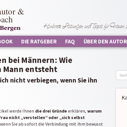
autor &
oach
Konkrete Lösungen und Tipps für Frauen zu
BOOK
DIE RATGEBER
FAQ
ÜBER DEN AUTOR
n bei Männern: Wie
m Mann entsteht
Such
ich nicht verbiegen, wenn Sie ihn
nach:
K
tikel werde Ihnen
die drei Gründe
erklären,
warum
 Frau nicht „verstellen“ oder „sich selbst
 wenn Sie ab sofort die Verbindung mit ihm bewusst