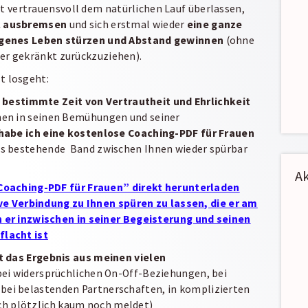
 vertrauensvoll dem natürlichen Lauf überlassen,
ll ausbremsen
und sich erstmal wieder
eine ganze
 eigenes Leben stürzen und Abstand gewinnen
(ohne
ber gekränkt zurückzuziehen).
zt losgeht:
 bestimmte Zeit von Vertrautheit und Ehrlichkeit
chen in seinen Bemühungen und seiner
habe ich eine kostenlose Coaching-PDF für Frauen
s bestehende Band zwischen Ihnen wieder spürbar
Ak
Coaching-PDF für Frauen” direkt herunterladen
ve Verbindung zu Ihnen spüren zu lassen, die er am
 er inzwischen in seiner Begeisterung und seinen
lacht ist
t das Ergebnis aus meinen vielen
ei widersprüchlichen On-Off-Beziehungen, bei
,
bei belastenden Partnerschaften, in komplizierten
ich plötzlich kaum noch meldet)