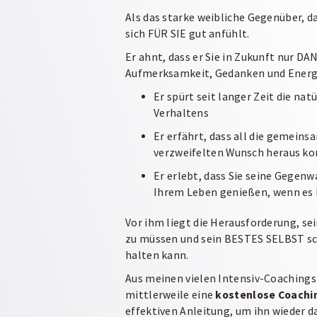
Als das starke weibliche Gegenüber, d
sich FÜR SIE gut anfühlt.
Er ahnt, dass er Sie in Zukunft nur DA
Aufmerksamkeit, Gedanken und Energie
Er spürt seit langer Zeit die n
Verhaltens
Er erfährt, dass all die gemei
verzweifelten Wunsch heraus ko
Er erlebt, dass Sie seine Gegen
Ihrem Leben genießen, wenn es 
Vor ihm liegt die Herausforderung, se
zu müssen und sein BESTES SELBST sch
halten kann.
Aus meinen vielen Intensiv-Coachings
mittlerweile eine
kostenlose Coachin
effektiven
Anleitung, um ihn wieder da