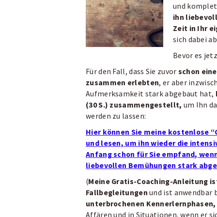
und komplett
ihn liebevo
Zeit in Ihr
sich dabei a
Bevor es jet
Für den Fall, dass Sie zuvor
schon eine
zusammen erlebten
, er aber inzwis
Aufmerksamkeit stark abgebaut hat,
(30 S.) zusammengestellt,
um Ihn da
werden zu lassen:
Hier können Sie meine kostenlose “
und lesen, um ihn wieder die intensi
Anfang schon für Sie empfand, wenn
liebevollen Bemühungen stark abgef
(
Meine Gratis-Coaching-Anleitung is
Fallbegleitungen
und ist anwendbar b
unterbrochenen Kennerlernphasen
Affären und in Situationen, wenn er s