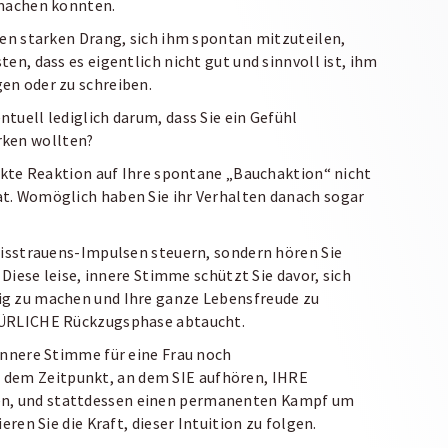
smachen konnten.
den starken Drang, sich ihm spontan mitzuteilen,
en, dass es eigentlich nicht gut und sinnvoll ist, ihm
en oder zu schreiben.
tuell lediglich darum, dass Sie ein Gefühl
rken wollten?
rekte Reaktion auf Ihre spontane „Bauchaktion“ nicht
t. Womöglich haben Sie ihr Verhalten danach sogar
Misstrauens-Impulsen steuern, sondern hören Sie
 Diese leise, innere Stimme schützt Sie davor, sich
ig zu machen und Ihre ganze Lebensfreude zu
TÜRLICHE Rückzugsphase abtaucht.
innere Stimme für eine Frau noch
dem Zeitpunkt, an dem SIE aufhören, IHRE
ben, und stattdessen einen permanenten Kampf um
eren Sie die Kraft, dieser Intuition zu folgen.