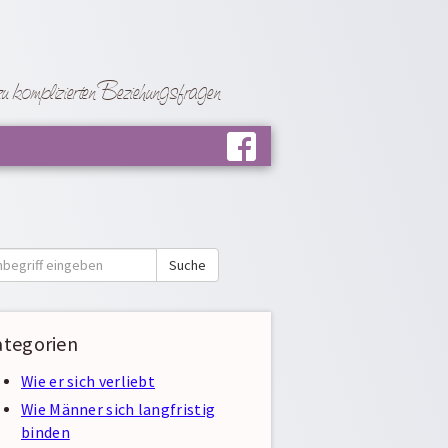
 komplizierten Beziehungsfragen
e
Suche
ategorien
Wie er sich verliebt
Wie Männer sich langfristig
binden