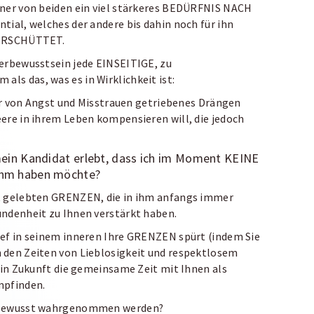
iner von beiden ein viel stärkeres BEDÜRFNIS NACH
tial, welches der andere bis dahin noch für ihn
VERSCHÜTTET.
terbewusstsein jede EINSEITIGE, zu
 als das, was es in Wirklichkeit ist:
 ihr von Angst und Misstrauen getriebenes Drängen
ere in ihrem Leben kompensieren will, die jedoch
s mein Kandidat erlebt, dass ich im Moment KEINE
 ihm haben möchte?
st gelebten GRENZEN, die in ihm anfangs immer
undenheit zu Ihnen verstärkt haben.
ief in seinem inneren Ihre GRENZEN spürt (indem Sie
 den Zeiten von Lieblosigkeit und respektlosem
h in Zukunft die gemeinsame Zeit mit Ihnen als
mpfinden.
unbewusst wahrgenommen werden?