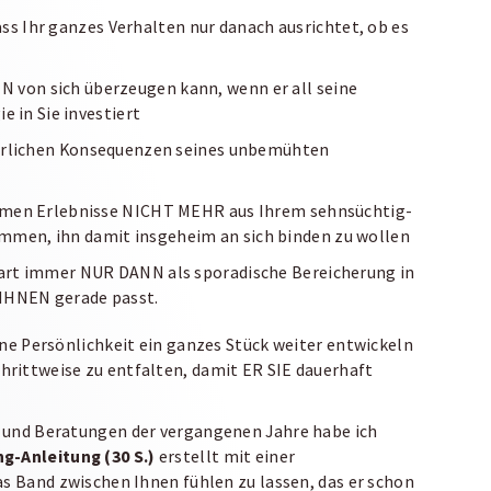
ass Ihr ganzes Verhalten nur danach ausrichtet, ob es
NN von sich überzeugen kann, wenn er all seine
 in Sie investiert
atürlichen Konsequenzen seines unbemühten
nsamen Erlebnisse NICHT MEHR aus Ihrem sehnsüchtig-
mmen, ihn damit insgeheim an sich binden zu wollen
wart immer NUR DANN als sporadische Bereicherung in
IHNEN gerade passt.
ine Persönlichkeit ein ganzes Stück weiter entwickeln
rittweise zu entfalten, damit ER SIE dauerhaft
 und Beratungen der vergangenen Jahre habe ich
g-Anleitung (30 S.)
erstellt mit einer
s Band zwischen Ihnen fühlen zu lassen, das er schon