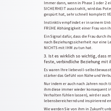
Immer dann, wenn in Phase 1 oder 2 e
SICHERHEIT ausstrahlt, wird das Poten
gespürt hat, sehr schnell komplett 
Instinktiv empfindet er in seinem Un
FRÜHE
Abhängigkeit einer Frau von ihm
Ein Signal dafür, dass die Frau durch
nach Beziehungssicherheit nur eine Le
NICHTS mit IHM zu tun hat.
3. Ist es wirklich so wichtig, das
feste, verbindliche Beziehung mit
Es waren Ihre liebevoll-selbstbewus
stärker das Gefühl von Nähe und Verb
Nur indem er auch nach Jahren noch t
ihm diese immer wieder konsequent in
Verhalten fühlen lassen), wird er auc
lebensbereichernd und inspirierend e
Wie werden Sie von ihm in Zukunft 