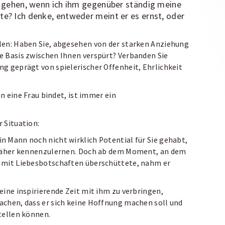
ut gehen, wenn ich ihm gegenüber ständig meine
te? Ich denke, entweder meint er es ernst, oder
len: Haben Sie, abgesehen von der starken Anziehung
e Basis zwischen Ihnen verspürt? Verbanden Sie
g geprägt von spielerischer Offenheit, Ehrlichkeit
an eine Frau bindet, ist immer ein
r Situation:
 Mann noch nicht wirklich Potential für Sie gehabt,
n näher kennenzulernen. Doch ab dem Moment, an dem
e mit Liebesbotschaften überschüttete, nahm er
eine inspirierende Zeit mit ihm zu verbringen,
achen, dass er sich keine Hoffnung machen soll und
tellen können.