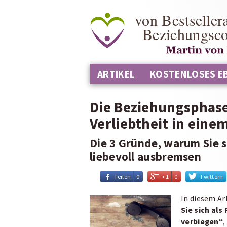
von Bestseller
Beziehungsc
ARTIKEL
KOSTENLOSES E
Die Beziehungsphase
Verliebtheit in eine
Die 3 Gründe, warum Sie s
liebevoll ausbremsen
Teilen
0
+1
0
Twittern
In diesem Ar
Sie sich als
verbiegen“
,