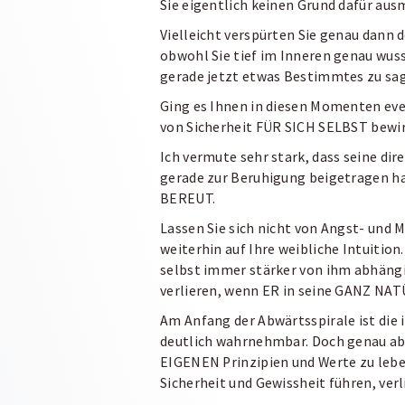
Sie eigentlich keinen Grund dafür au
Vielleicht verspürten Sie genau dann 
obwohl Sie tief im Inneren genau wusst
gerade jetzt etwas Bestimmtes zu sag
Ging es Ihnen in diesen Momenten even
von
Sicherheit FÜR SICH SELBST bewi
Ich vermute sehr stark, dass seine di
gerade zur Beruhigung beigetragen ha
BEREUT.
Lassen Sie sich nicht von Angst- und 
weiterhin auf Ihre weibliche Intuition.
selbst immer stärker von ihm abhäng
verlieren, wenn ER in seine GANZ NA
Am Anfang der Abwärtsspirale ist die 
deutlich
wahrnehmbar. Doch genau ab 
EIGENEN
Prinzipien und Werte zu le
Sicherheit und Gewissheit führen, verli