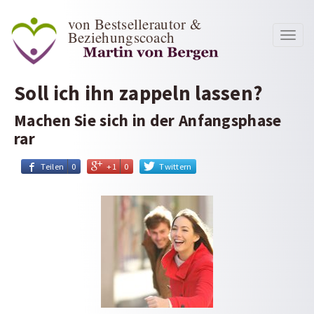
von Bestsellerautor &
Beziehungscoach
Toggl
navig
Soll ich ihn zappeln lassen?
Machen Sie sich in der Anfangsphase
rar
Teilen
0
+1
0
Twittern