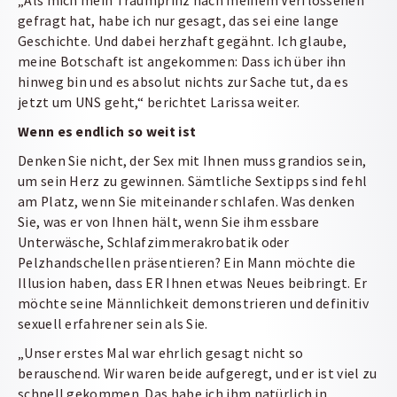
„Als mich mein Traumprinz nach meinem Verflossenen
gefragt hat, habe ich nur gesagt, das sei eine lange
Geschichte. Und dabei herzhaft gegähnt. Ich glaube,
meine Botschaft ist angekommen: Dass ich über ihn
hinweg bin und es absolut nichts zur Sache tut, da es
jetzt um UNS geht,“ berichtet Larissa weiter.
Wenn es endlich so weit ist
Denken Sie nicht, der Sex mit Ihnen muss grandios sein,
um sein Herz zu gewinnen. Sämtliche Sextipps sind fehl
am Platz, wenn Sie miteinander schlafen. Was denken
Sie, was er von Ihnen hält, wenn Sie ihm essbare
Unterwäsche, Schlafzimmerakrobatik oder
Pelzhandschellen präsentieren? Ein Mann möchte die
Illusion haben, dass ER Ihnen etwas Neues beibringt. Er
möchte seine Männlichkeit demonstrieren und definitiv
sexuell erfahrener sein als Sie.
„Unser erstes Mal war ehrlich gesagt nicht so
berauschend. Wir waren beide aufgeregt, und er ist viel zu
schnell gekommen. Das habe ich ihm natürlich in