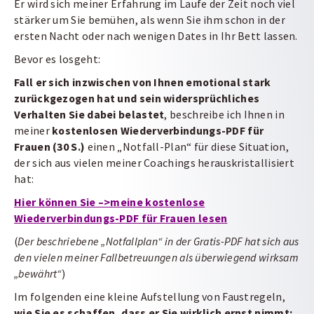
Er wird sich meiner Erfahrung im Laufe der Zeit noch viel
stärker um Sie bemühen, als wenn Sie ihm schon in der
ersten Nacht oder nach wenigen Dates in Ihr Bett lassen.
Bevor es losgeht:
Fall er sich inzwischen von Ihnen emotional stark
zurückgezogen hat und sein widersprüchliches
Verhalten Sie dabei belastet
, beschreibe ich Ihnen in
meiner
kostenlosen Wiederverbindungs-PDF für
Frauen (30 S.)
einen „Notfall-Plan“ für diese Situation,
der sich aus vielen meiner Coachings herauskristallisiert
hat:
Hier können Sie –>meine kostenlose
Wiederverbindungs-PDF für Frauen lesen
(
Der beschriebene „Notfallplan“ in der Gratis-PDF hat sich aus
den vielen meiner Fallbetreuungen als überwiegend wirksam
„bewährt“
)
Im folgenden eine kleine Aufstellung von Faustregeln,
wie Sie es schaffen, dass er Sie wirklich ernst nimmt: