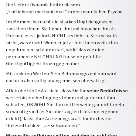
Die tiefere Dynamik hinter diesem
„Entliebungsmechanismus“ in der männlichen Psyche:
Im Moment herrscht ein starkes Ungleichgewicht
zwischen Ihnen: Sie lieben ihn und brauchen ihn als
Partner, er ist jedoch NICHT verliebt in Sie und weiß
nicht, was er will. Wenn er jetzt mit Ihnen weiterhin
ungebrochen schlafen darf, wirkt das wie eine
permanente BELOHNUNG für seine gefühlte
Gleichgültigkeit Ihnen gegenüber.
Mit anderen Worten: Sein Belohnungszentrum wird
dadurch also völlig unangemessen übersättigt.
Allein die bloße Aussicht, dass Sie für
seine Bedürfnisse
weiterhin zur Verfügung stehen und gerne mit ihm
schlafen, OBWOHL Sie ihm mittlerweile gar nicht mehr
so wichtig sind (er Sie aber zugleich als ihm ergeben
erlebt), lässt Ihre Anziehungskraft für ihn bis zur
Unkenntlichkeit „verschwimmen.“
Warum Sie aufhören sollten, mit ihm zu schlafen