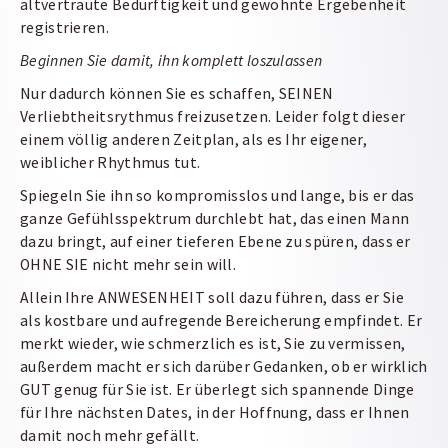
altvertraute Bedürftigkeit und gewohnte Ergebenheit
registrieren.
Beginnen Sie damit, ihn komplett loszulassen
Nur dadurch können Sie es schaffen, SEINEN
Verliebtheitsrythmus freizusetzen. Leider folgt dieser
einem völlig anderen Zeitplan, als es Ihr eigener,
weiblicher Rhythmus tut.
Spiegeln Sie ihn so kompromisslos und lange, bis er das
ganze Gefühlsspektrum durchlebt hat, das einen Mann
dazu bringt, auf einer tieferen Ebene zu spüren, dass er
OHNE SIE nicht mehr sein will.
Allein Ihre ANWESENHEIT soll dazu führen, dass er Sie
als kostbare und aufregende Bereicherung empfindet. Er
merkt wieder, wie schmerzlich es ist, Sie zu vermissen,
außerdem macht er sich darüber Gedanken, ob er wirklich
GUT genug für Sie ist. Er überlegt sich spannende Dinge
für Ihre nächsten Dates, in der Hoffnung, dass er Ihnen
damit noch mehr gefällt.