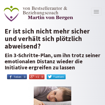
von Bestsellerautor &
Beziehungscoach
Toggl
navig
Er ist sich nicht mehr sicher
und verhält sich plötzlich
abweisend?
Ein 3-Schritte-Plan, um ihn trotz seiner
emotionalen Distanz wieder die
Initiative ergreifen zu lassen
Teilen
0
+1
0
Twittern