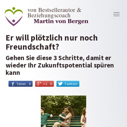
von Bestsellerautor &
Beziehungscoach
Toggl
navig
Er will plötzlich nur noch
Freundschaft?
Gehen Sie diese 3 Schritte, damit er
wieder Ihr Zukunftspotential spüren
kann
Teilen
0
+1
0
Twittern