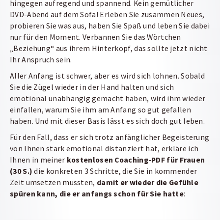
hingegen aufregend und spannend. Kein gemütlicher
DVD-Abend auf dem Sofa! Erleben Sie zusammen Neues,
probieren Sie was aus, haben Sie Spaß und leben Sie dabei
nur für den Moment. Verbannen Sie das Wörtchen
„Beziehung“ aus ihrem Hinterkopf, das sollte jetzt nicht
Ihr Anspruch sein.
Aller Anfang ist schwer, aber es wird sich lohnen. Sobald
Sie die Zügel wieder in der Hand halten und sich
emotional unabhängig gemacht haben, wird ihm wieder
einfallen, warum Sie ihm am Anfang so gut gefallen
haben. Und mit dieser Basis lässt es sich doch gut leben.
Für den Fall, dass er sich trotz anfänglicher Begeisterung
von Ihnen stark emotional distanziert hat, erkläre ich
Ihnen in meiner
kostenlosen Coaching-PDF für Frauen
(30 S.)
die konkreten 3 Schritte, die Sie in kommender
Zeit umsetzen müssten,
damit er wieder die Gefühle
spüren kann, die er anfangs schon für Sie hatte
: