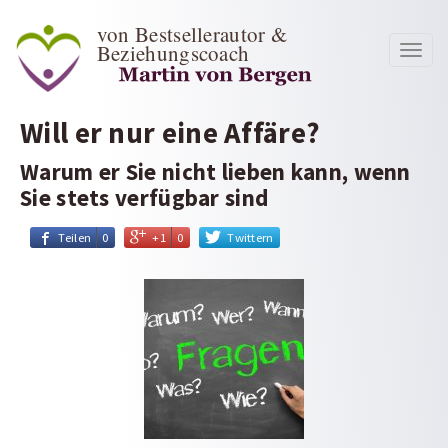
von Bestsellerautor &
Beziehungscoach
Toggl
navig
Will er nur eine Affäre?
Warum er Sie nicht lieben kann, wenn
Sie stets verfügbar sind
Teilen
0
+1
0
Twittern