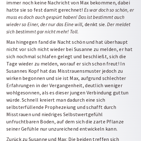
immer noch keine Nachricht von Max bekommen, dabei
hatte sie so fest damit gerechnet!
Es war doch so schön, er
muss es doch auch gespürt haben! Das ist bestimmt auch
wieder so Einer, der nur das Eine will
, denkt sie.
Der meldet
sich bestimmt gar nicht mehr! Toll.
Max hingegen fand die Nacht schön und hat überhaupt
nicht vor sich nicht wieder bei Susanne zu melden, er hat
sich nochmal schlafen gelegt und beschließt, sich die
Tage wieder zu melden, worauf er sich schon freut! In
Susannes Kopf hat das Misstrauensmuster jedoch zu
wirken begonnen und sie ist Max, aufgrund schlechter
Erfahrungen in der Vergangenheit, deutlich weniger
wohlgesonnen, als es dieser jungen Verbindung guttun
würde. Schnell kreiert man dadurch eine sich
selbsterfüllende Prophezeiung und schafft durch
Misstrauen und niedriges Selbstwertgefühl
unfruchtbaren Boden, auf dem sich die zarte Pflanze
seiner Gefühle nur unzureichend entwickeln kann.
Zurück zu Susanne und Max: Die beiden treffen sich