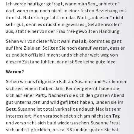
Ich werde häufiger gefragt, wann man Sex „anbieten“
darf, wenn man noch nicht in einer festen Beziehung mit
ihm ist. Natürlich gefällt mir das Wort „anbieten“ nicht
sehr gut, denn es drückt ein gewisses „Gefallenwollen“
aus, statt einer von der Frau frei-gewollten Handlung.
Sehen wir von dieser Wortwahl mal ab, kommt es ganz
auf Ihre Ziele an. Sollten Sie noch darauf warten, dass er
es endlich offiziell macht und sich eher weit weg von
diesem Zustand fühlen, dann ist Sex keine gute Idee.
Warum?
Sehen wir uns folgenden Fall an: Susanne und Max kennen
sich seit einem halben Jahr. Kennengelernt haben sie
sich auf einer Party. Nachdem sie sich den ganzen Abend
gut unterhalten und wild geflirtet haben, landen sie im
Bett. Susanne ist total verknallt und auch Max ist sehr
interessiert. Man verabschiedet sich am nächsten Tag
und verspricht sich bald wiederzusehen. Susanne freut
sich und ist glücklich, bis ca. 3 Stunden später: Sie hat