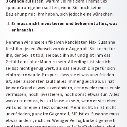
3 Gründe
auflisten, warum Sie mit dem Thema Sex
sparsam umgehen sollten, wenn Sie noch keine
Beziehung mit ihm haben, sich jedoch eine wünschen.
Er muss nicht investieren und bekommt alles, was
er braucht
Nehmen wir unseren fiktiven Kandidaten Max. Susanne
liest ihm jeden Wunsch von den Augen ab. Sie kocht für
ihn, der Sex ist toll, sie baut ihn auf und gibt ihm das
Gefühl ein toller Mann zu sein. Allerdings ist sie sich
selbst nicht genug wert, als das sie auch Dinge für sich
einfordern würde. Er spürt, dass sie etwas unzufrieden
ist, aber ansonsten läuft alles immer gleich ab. Er hat
keinen Grund etwas zu verändern, denn weder muss er sie
vermissen, noch investieren, noch sonst etwas tun. Alles
was er tun muss, ist zu Hause zu sein, wenn er sie sehen
will und ihr einen Text schicken. Mehr nicht. Er ist nicht
unzufrieden, ganz im Gegenteil, SIE ist es. Susanne muss
etwas ändern, nicht er. Weniger Verfügbarkeit generell
und insbesondere weniger sexuelle Verfügbarkeit, sind