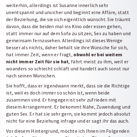
weiterhin, allerdings ist Susanne innerlich sehr
unentspannt und unsicher und beginnt eine Affäre, statt
der Beziehung, die sie sich eigentlich wünscht. Sie träumt
davon, dass die beiden mal ins Kino oder essen gehen,
statt immer nur auf dem Sofa zu sitzen, Sex zu haben und
gemeinsam fernzusehen. Allerdings ist dieses Wenige
besser als nichts, daher behält sie ihre Wünsche für sich,
hat immer Zeit, wenn er fragt,
obwohl er bei weitem
nicht immer Zeit für sie hat
, fährt meist zu ihm, weil er
woanders so schlecht schläft und handelt auch sonst nur
nach seinen Wünschen.
Sie hofft, dass er irgendwann merkt, dass sie die Richtige
ist, weil es doch immer so schön ist, wenn beide
zusammen sind. Er hingegen ist sehr zufrieden mit
diesem Arrangement. Er bekommt Nähe, Zuwendung und
guten Sex. Er hat sie sehr gern, sie kommt jedoch absolut
nicht für eine Beziehung infrage und er sagt ihr das auch.
Vor diesem Hintergrund, möchte ich Ihnen im Folgenden